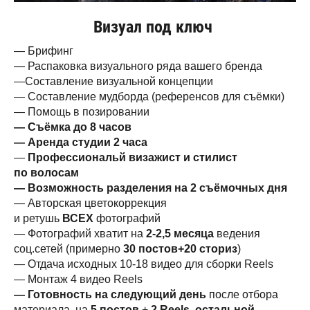
Визуал под ключ
— Брифинг
— Распаковка визуального ряда вашего бренда
—Составление визуальной концепции
— Составление мудборда (референсов для съёмки)
— Помощь в позировании
— Съёмка до 8 часов
— Аренда студии 2 часа
—
Профессиональй визажист и стилист
по волосам
— Возможность разделения на 2 съёмочных дня
— Авторская цветокоррекция
и ретушь
ВСЕХ
фотографий
— Фотографий хватит на
2-2,5 месяца
ведения
соц.сетей (примерно
30 постов+20 сториз
)
— Отдача исходных 10-18 видео для сборки Reels
— Монтаж 4 видео Reels
— Готовность на следующий день
после отбора
материала, на
5 постов
+
2 Reels, остальной